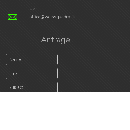
MAIL
office@weissquadrat.li
Anfrage
Send Message