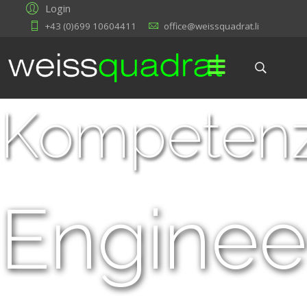
Login
+43 (0)699 10604411
office@weissquadrat.li
Kompeten
Enginee