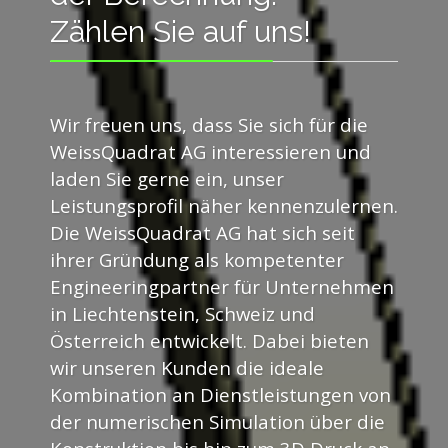
Zählen Sie auf uns!
Wir freuen uns, dass Sie sich für die
WeissQuadrat AG interessieren und
laden Sie gerne ein, unser
Leistungsprofil näher kennenzulernen.
Die WeissQuadrat AG hat sich seit
ihrer Gründung als kompetenter
Engineeringpartner für Unternehmen
in Liechtenstein, Schweiz und
Österreich entwickelt. Dabei bieten
wir unseren Kunden die ideale
Kombination an Dienstleistungen von
der numerischen Simulation über die